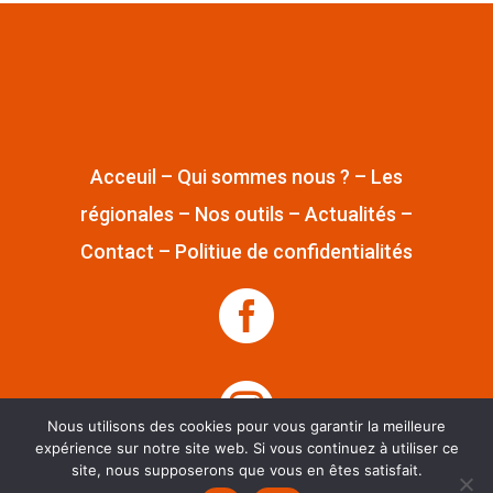
Acceuil
–
Qui sommes nous ?
–
Les
régionales
–
Nos outils
–
Actualités
–
Contact
–
Politiue de confidentialités


Nous utilisons des cookies pour vous garantir la meilleure
expérience sur notre site web. Si vous continuez à utiliser ce
site, nous supposerons que vous en êtes satisfait.