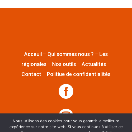
Acceuil
–
Qui sommes nous ?
–
Les
régionales
–
Nos outils
–
Actualités
–
Contact
–
Politiue de confidentialités


Nous utilisons des cookies pour vous garantir la meilleure
expérience sur notre site web. Si vous continuez à utiliser ce