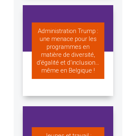
Administration Trump :
une menace pour les
programmes en
matière de diversité,
d’égalité et d’inclusion…
même en Belgique !
Jeunes et travail :