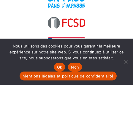
Nous utilisons des cookies pour vous garantir la meilleure
expérience sur notre site web. Si vous continuez à utiliser ce
site, nous supposerons que vous en êtes satisfait.
Ok
Non
Mentions légales et politique de confidentialité
Acceuil
–
Qui sommes nous ?
–
Les
régionales
–
Nos outils
–
Actualités
–
Contact
–
Politiue de confidentialités