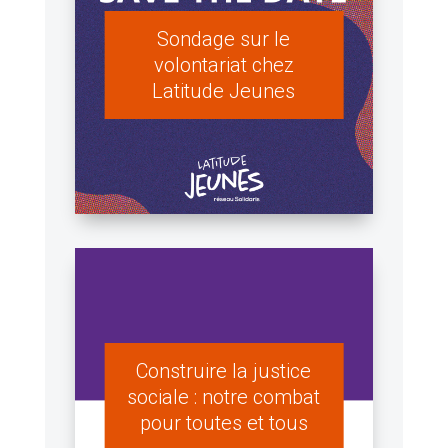
Sondage sur le
volontariat chez
Latitude Jeunes
Construire la justice
sociale : notre combat
pour toutes et tous