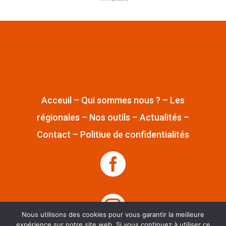
Acceuil
–
Qui sommes nous ?
–
Les
régionales
–
Nos outils
–
Actualités
–
Contact
–
Politiue de confidentialités


Nous utilisons des cookies pour vous garantir la meilleure
expérience sur notre site web. Si vous continuez à utiliser ce