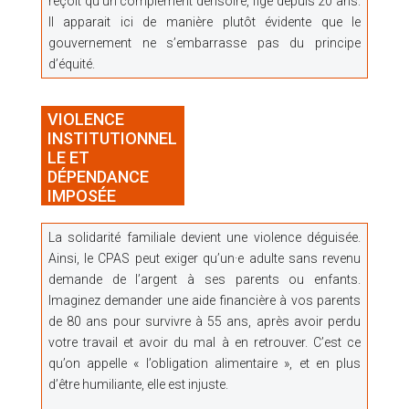
reçoit qu’un complément dérisoire, figé depuis 20 ans.
Il apparait ici de manière plutôt évidente que le
gouvernement ne s’embarrasse pas du principe
d’équité.
VIOLENCE
INSTITUTIONNEL
LE ET
DÉPENDANCE
IMPOSÉE
La solidarité familiale devient une violence déguisée.
Ainsi, le CPAS peut exiger qu’un·e adulte sans revenu
demande de l’argent à ses parents ou enfants.
Imaginez demander une aide financière à vos parents
de 80 ans pour survivre à 55 ans, après avoir perdu
votre travail et avoir du mal à en retrouver. C’est ce
qu’on appelle « l’obligation alimentaire », et en plus
d’être humiliante, elle est injuste.